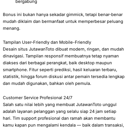
bergabung
Bonus ini bukan hanya sekadar gimmick, tetapi benar-benar
mudah diklaim dan bermanfaat untuk memperbesar peluang
menang.
Tampilan User-Friendly dan Mobile-Friendly
Desain situs JutawanToto dibuat modern, ringan, dan mudah
dinavigasi. Tampilan responsif membuatnya tetap nyaman
diakses dari berbagai perangkat, baik desktop maupun
smartphone. Fitur seperti prediksi, hasil keluaran terbaru,
statistik, hingga forum diskusi antar pemain tersedia lengkap
dan mudah digunakan, bahkan oleh pemula.
Customer Service Profesional 24/7
Salah satu nilai lebih yang membuat JutawanToto unggul
adalah layanan pelanggan yang selalu siap 24 jam setiap
hari. Tim support profesional dan ramah akan membantu
kamu kapan pun mengalami kendala — baik dalam transaksi,