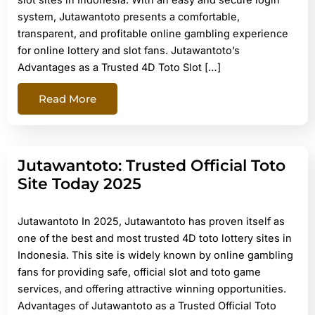
slot sites in Indonesia. With an easy and secure login
system, Jutawantoto presents a comfortable,
transparent, and profitable online gambling experience
for online lottery and slot fans. Jutawantoto’s
Advantages as a Trusted 4D Toto Slot […]
Read More
Jutawantoto: Trusted Official Toto
Site Today 2025
Jutawantoto In 2025, Jutawantoto has proven itself as
one of the best and most trusted 4D toto lottery sites in
Indonesia. This site is widely known by online gambling
fans for providing safe, official slot and toto game
services, and offering attractive winning opportunities.
Advantages of Jutawantoto as a Trusted Official Toto