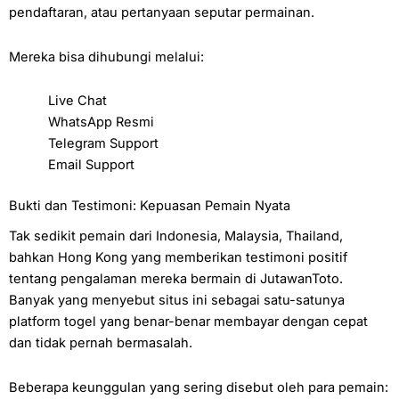
pendaftaran, atau pertanyaan seputar permainan.
Mereka bisa dihubungi melalui:
Live Chat
WhatsApp Resmi
Telegram Support
Email Support
Bukti dan Testimoni: Kepuasan Pemain Nyata
Tak sedikit pemain dari Indonesia, Malaysia, Thailand,
bahkan Hong Kong yang memberikan testimoni positif
tentang pengalaman mereka bermain di JutawanToto.
Banyak yang menyebut situs ini sebagai satu-satunya
platform togel yang benar-benar membayar dengan cepat
dan tidak pernah bermasalah.
Beberapa keunggulan yang sering disebut oleh para pemain: