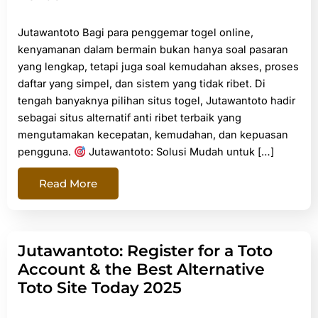
Jutawantoto Bagi para penggemar togel online,
kenyamanan dalam bermain bukan hanya soal pasaran
yang lengkap, tetapi juga soal kemudahan akses, proses
daftar yang simpel, dan sistem yang tidak ribet. Di
tengah banyaknya pilihan situs togel, Jutawantoto hadir
sebagai situs alternatif anti ribet terbaik yang
mengutamakan kecepatan, kemudahan, dan kepuasan
pengguna.
Jutawantoto: Solusi Mudah untuk […]
Read More
Jutawantoto: Register for a Toto
Account & the Best Alternative
Toto Site Today 2025