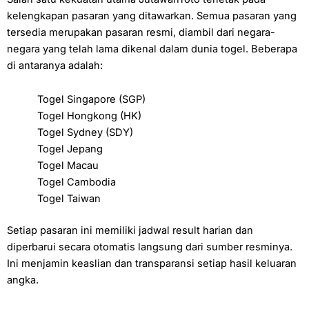
kelengkapan pasaran yang ditawarkan. Semua pasaran yang
tersedia merupakan pasaran resmi, diambil dari negara-
negara yang telah lama dikenal dalam dunia togel. Beberapa
di antaranya adalah:
Togel Singapore (SGP)
Togel Hongkong (HK)
Togel Sydney (SDY)
Togel Jepang
Togel Macau
Togel Cambodia
Togel Taiwan
Setiap pasaran ini memiliki jadwal result harian dan
diperbarui secara otomatis langsung dari sumber resminya.
Ini menjamin keaslian dan transparansi setiap hasil keluaran
angka.