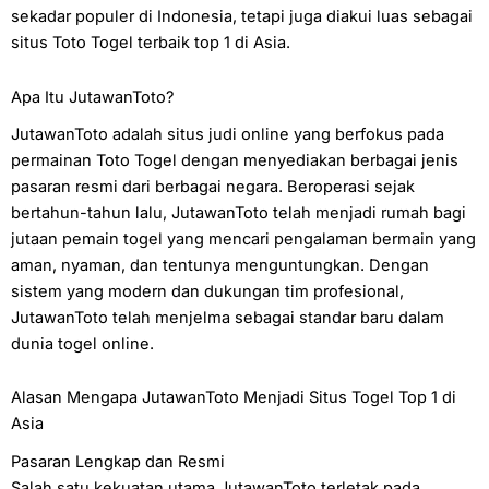
sekadar populer di Indonesia, tetapi juga diakui luas sebagai
situs Toto Togel terbaik top 1 di Asia.
Apa Itu JutawanToto?
JutawanToto adalah situs judi online yang berfokus pada
permainan Toto Togel dengan menyediakan berbagai jenis
pasaran resmi dari berbagai negara. Beroperasi sejak
bertahun-tahun lalu, JutawanToto telah menjadi rumah bagi
jutaan pemain togel yang mencari pengalaman bermain yang
aman, nyaman, dan tentunya menguntungkan. Dengan
sistem yang modern dan dukungan tim profesional,
JutawanToto telah menjelma sebagai standar baru dalam
dunia togel online.
Alasan Mengapa JutawanToto Menjadi Situs Togel Top 1 di
Asia
Pasaran Lengkap dan Resmi
Salah satu kekuatan utama JutawanToto terletak pada