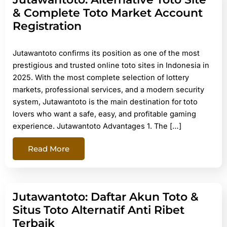
& Complete Toto Market Account
Registration
Jutawantoto confirms its position as one of the most
prestigious and trusted online toto sites in Indonesia in
2025. With the most complete selection of lottery
markets, professional services, and a modern security
system, Jutawantoto is the main destination for toto
lovers who want a safe, easy, and profitable gaming
experience. Jutawantoto Advantages 1. The […]
Read More
Jutawantoto: Daftar Akun Toto &
Situs Toto Alternatif Anti Ribet
Terbaik