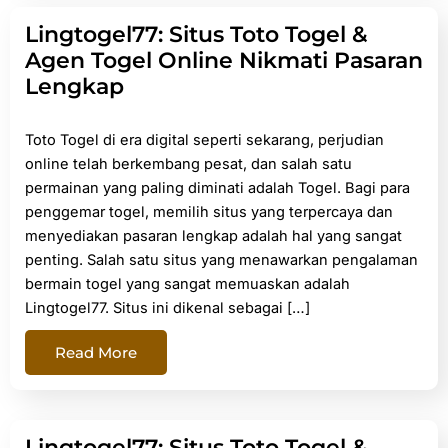
Lingtogel77: Situs Toto Togel &
Agen Togel Online Nikmati Pasaran
Lengkap
Toto Togel di era digital seperti sekarang, perjudian
online telah berkembang pesat, dan salah satu
permainan yang paling diminati adalah Togel. Bagi para
penggemar togel, memilih situs yang terpercaya dan
menyediakan pasaran lengkap adalah hal yang sangat
penting. Salah satu situs yang menawarkan pengalaman
bermain togel yang sangat memuaskan adalah
Lingtogel77. Situs ini dikenal sebagai […]
Read More
Lingtogel77: Situs Toto Togel &