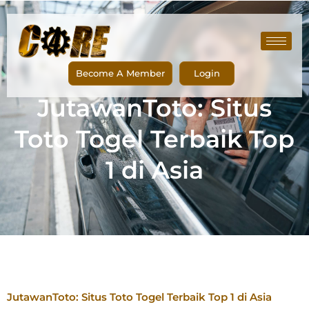
Skip
to
content
Become A Member
Login
JutawanToto: Situs
Toto Togel Terbaik Top
1 di Asia
JutawanToto: Situs Toto Togel Terbaik Top 1 di Asia