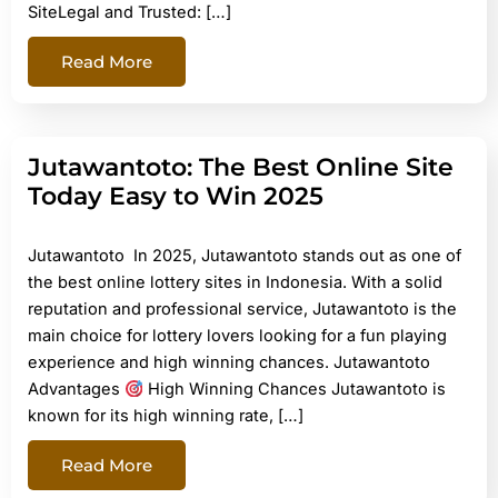
SiteLegal and Trusted: […]
Read More
Jutawantoto: The Best Online Site
Today Easy to Win 2025
Jutawantoto In 2025, Jutawantoto stands out as one of
the best online lottery sites in Indonesia. With a solid
reputation and professional service, Jutawantoto is the
main choice for lottery lovers looking for a fun playing
experience and high winning chances. Jutawantoto
Advantages
High Winning Chances Jutawantoto is
known for its high winning rate, […]
Read More