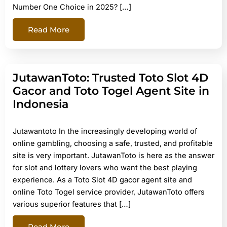
Number One Choice in 2025? […]
Read More
JutawanToto: Trusted Toto Slot 4D
Gacor and Toto Togel Agent Site in
Indonesia
Jutawantoto In the increasingly developing world of
online gambling, choosing a safe, trusted, and profitable
site is very important. JutawanToto is here as the answer
for slot and lottery lovers who want the best playing
experience. As a Toto Slot 4D gacor agent site and
online Toto Togel service provider, JutawanToto offers
various superior features that […]
Read More