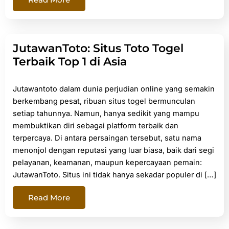
JutawanToto: Situs Toto Togel
Terbaik Top 1 di Asia
Jutawantoto dalam dunia perjudian online yang semakin
berkembang pesat, ribuan situs togel bermunculan
setiap tahunnya. Namun, hanya sedikit yang mampu
membuktikan diri sebagai platform terbaik dan
terpercaya. Di antara persaingan tersebut, satu nama
menonjol dengan reputasi yang luar biasa, baik dari segi
pelayanan, keamanan, maupun kepercayaan pemain:
JutawanToto. Situs ini tidak hanya sekadar populer di […]
Read More