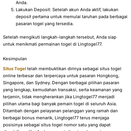
Anda.
Lakukan Deposit: Setelah akun Anda aktif, lakukan
deposit pertama untuk memulai taruhan pada berbagai
pasaran togel yang tersedia.
Setelah mengikuti langkah-langkah tersebut, Anda siap
untuk menikmati permainan togel di Lingtogel77.
Kesimpulan
Situs Togel
telah membuktikan dirinya sebagai situs togel
online terbesar dan terpercaya untuk pasaran Hongkong,
Singapore, dan Sydney. Dengan berbagai pilihan pasaran
yang lengkap, kemudahan transaksi, serta keamanan yang
terjamin, tidak mengherankan jika Lingtogel77 menjadi
pilihan utama bagi banyak pemain togel di seluruh Asia.
Ditambah dengan pelayanan pelanggan yang ramah dan
berbagai bonus menarik, Lingtogel77 terus menjaga
posisinya sebagai situs togel nomor satu yang dapat