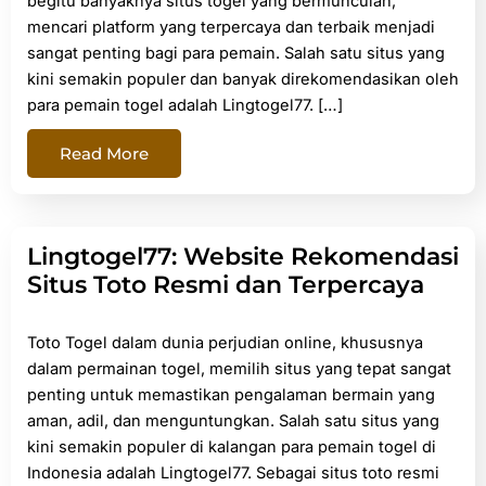
begitu banyaknya situs togel yang bermunculan,
mencari platform yang terpercaya dan terbaik menjadi
sangat penting bagi para pemain. Salah satu situs yang
kini semakin populer dan banyak direkomendasikan oleh
para pemain togel adalah Lingtogel77. […]
Read More
Lingtogel77: Website Rekomendasi
Situs Toto Resmi dan Terpercaya
Toto Togel dalam dunia perjudian online, khususnya
dalam permainan togel, memilih situs yang tepat sangat
penting untuk memastikan pengalaman bermain yang
aman, adil, dan menguntungkan. Salah satu situs yang
kini semakin populer di kalangan para pemain togel di
Indonesia adalah Lingtogel77. Sebagai situs toto resmi