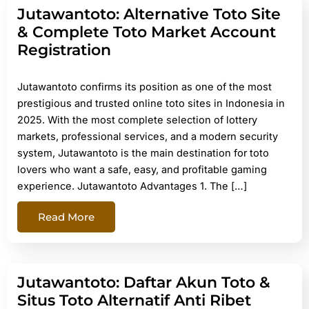
Jutawantoto: Alternative Toto Site
& Complete Toto Market Account
Registration
Jutawantoto confirms its position as one of the most
prestigious and trusted online toto sites in Indonesia in
2025. With the most complete selection of lottery
markets, professional services, and a modern security
system, Jutawantoto is the main destination for toto
lovers who want a safe, easy, and profitable gaming
experience. Jutawantoto Advantages 1. The […]
Read More
Jutawantoto: Daftar Akun Toto &
Situs Toto Alternatif Anti Ribet