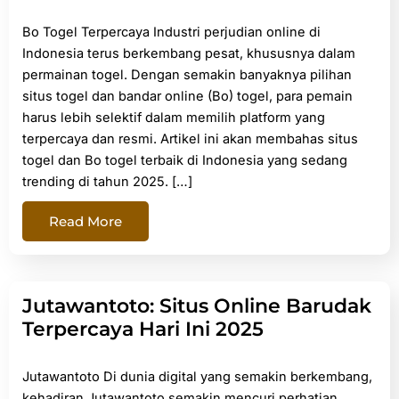
Bo Togel Terpercaya Industri perjudian online di
Indonesia terus berkembang pesat, khususnya dalam
permainan togel. Dengan semakin banyaknya pilihan
situs togel dan bandar online (Bo) togel, para pemain
harus lebih selektif dalam memilih platform yang
terpercaya dan resmi. Artikel ini akan membahas situs
togel dan Bo togel terbaik di Indonesia yang sedang
trending di tahun 2025. […]
Read More
Jutawantoto: Situs Online Barudak
Terpercaya Hari Ini 2025
Jutawantoto Di dunia digital yang semakin berkembang,
kehadiran Jutawantoto semakin mencuri perhatian