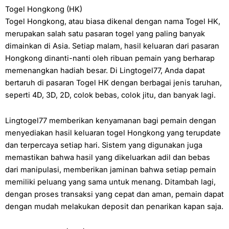
Togel Hongkong (HK)
Togel Hongkong, atau biasa dikenal dengan nama Togel HK,
merupakan salah satu pasaran togel yang paling banyak
dimainkan di Asia. Setiap malam, hasil keluaran dari pasaran
Hongkong dinanti-nanti oleh ribuan pemain yang berharap
memenangkan hadiah besar. Di Lingtogel77, Anda dapat
bertaruh di pasaran Togel HK dengan berbagai jenis taruhan,
seperti 4D, 3D, 2D, colok bebas, colok jitu, dan banyak lagi.
Lingtogel77 memberikan kenyamanan bagi pemain dengan
menyediakan hasil keluaran togel Hongkong yang terupdate
dan terpercaya setiap hari. Sistem yang digunakan juga
memastikan bahwa hasil yang dikeluarkan adil dan bebas
dari manipulasi, memberikan jaminan bahwa setiap pemain
memiliki peluang yang sama untuk menang. Ditambah lagi,
dengan proses transaksi yang cepat dan aman, pemain dapat
dengan mudah melakukan deposit dan penarikan kapan saja.