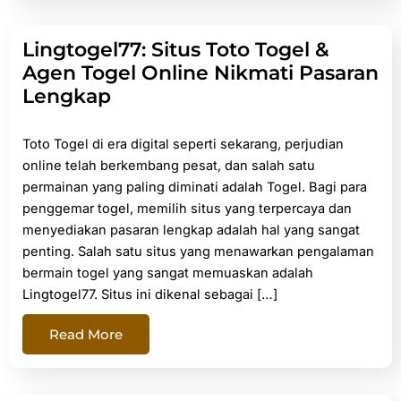
Lingtogel77: Situs Toto Togel &
Agen Togel Online Nikmati Pasaran
Lengkap
Toto Togel di era digital seperti sekarang, perjudian
online telah berkembang pesat, dan salah satu
permainan yang paling diminati adalah Togel. Bagi para
penggemar togel, memilih situs yang terpercaya dan
menyediakan pasaran lengkap adalah hal yang sangat
penting. Salah satu situs yang menawarkan pengalaman
bermain togel yang sangat memuaskan adalah
Lingtogel77. Situs ini dikenal sebagai […]
Read More