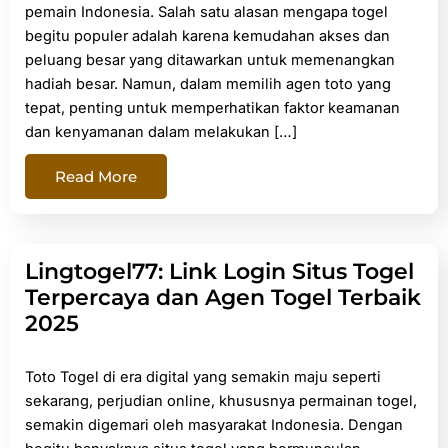
pemain Indonesia. Salah satu alasan mengapa togel
begitu populer adalah karena kemudahan akses dan
peluang besar yang ditawarkan untuk memenangkan
hadiah besar. Namun, dalam memilih agen toto yang
tepat, penting untuk memperhatikan faktor keamanan
dan kenyamanan dalam melakukan […]
Read More
Lingtogel77: Link Login Situs Togel
Terpercaya dan Agen Togel Terbaik
2025
Toto Togel di era digital yang semakin maju seperti
sekarang, perjudian online, khususnya permainan togel,
semakin digemari oleh masyarakat Indonesia. Dengan