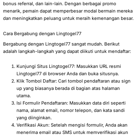
bonus referral, dan lain-lain. Dengan berbagai promo
menarik, pemain dapat memperbesar modal bermain mereka
dan meningkatkan peluang untuk meraih kemenangan besar.
Cara Bergabung dengan Lingtogel77
Bergabung dengan Lingtogel77 sangat mudah. Berikut
adalah langkah-langkah yang dapat diikuti untuk mendaftar:
Kunjungi Situs Lingtogel77: Masukkan URL resmi
Lingtogel77 di browser Anda dan buka situsnya.
Klik Tombol Daftar: Cari tombol pendaftaran atau sign
up yang biasanya berada di bagian atas halaman
utama.
Isi Formulir Pendaftaran: Masukkan data diri seperti
nama, alamat email, nomor telepon, dan kata sandi
yang diinginkan.
Verifikasi Akun: Setelah mengisi formulir, Anda akan
menerima email atau SMS untuk memverifikasi akun