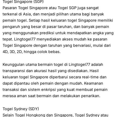
Togel Singapore (SGP)
Pasaran Togel Singapore atau Togel SGP juga sangat
terkenal di Asia, dan menjadi pilihan utama bagi banyak
pemain togel. Setiap hasil keluaran togel Singapore memiliki
pengaruh yang besar di pasar taruhan, dan banyak pemain
yang menggunakan prediksi untuk mendapatkan angka yang
tepat. Lingtogel77 menyediakan akses mudah ke pasaran
Togel Singapore dengan taruhan yang bervariasi, mulai dari
4D, 3D, 2D, hingga colok bebas.
Keunggulan utama bermain togel di Lingtogel77 adalah
transparansi dan akurasi hasil yang disediakan. Hasil
keluaran togel Singapore diperbarui secara real-time dan
dapat dipantau oleh pemain dengan mudah. Keamanan
transaksi dan sistem enkripsi yang kuat membuat pemain
merasa aman saat bermain dan melakukan penarikan.
Togel Sydney (SDY)
Selain Togel Hongkong dan Singapore, Togel Sydney atau