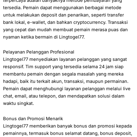
terpercaya adalah banyaknya metode pembayaran yang
tersedia. Pemain dapat menggunakan berbagai metode
untuk melakukan deposit dan penarikan, seperti transfer
bank lokal, e-wallet, dan bahkan cryptocurrency. Transaksi
yang cepat dan mudah membuat pemain merasa puas dan
nyaman ketika bermain di Lingtogel77.
Pelayanan Pelanggan Profesional
Lingtogel77 menyediakan layanan pelanggan yang sangat
responsif. Tim support yang tersedia selama 24 jam siap
membantu pemain dengan segala masalah yang mereka
hadapi, baik itu terkait akun, transaksi, maupun permainan.
Pemain dapat menghubungi layanan pelanggan melalui live
chat, email, atau telepon, dan mendapatkan solusi dalam
waktu singkat.
Bonus dan Promosi Menarik
Lingtogel77 memberikan banyak bonus dan promosi kepada
pemainnya, termasuk bonus selamat datang, bonus deposit,