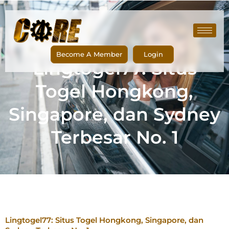
Skip
to
content
Become A Member
Login
Lingtogel77: Situs
Togel Hongkong,
Singapore, dan Sydney
Terbesar No. 1
Lingtogel77: Situs Togel Hongkong, Singapore, dan