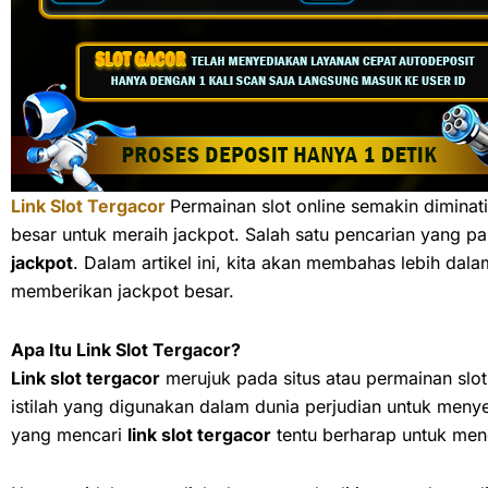
Link Slot Tergacor
Permainan slot online semakin dimina
besar untuk meraih jackpot. Salah satu pencarian yang p
jackpot
. Dalam artikel ini, kita akan membahas lebih dal
memberikan jackpot besar.
Apa Itu Link Slot Tergacor?
Link slot tergacor
merujuk pada situs atau permainan sl
istilah yang digunakan dalam dunia perjudian untuk meny
yang mencari
link slot tergacor
tentu berharap untuk men