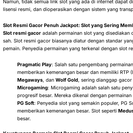
Namun, tidak semua link slot yang ada di internet dapat d
lisensi resmi, dan dioperasikan dengan sistem yang trans
Slot Resmi Gacor Penuh Jackpot: Slot yang Sering Me
Slot resmi gacor
adalah permainan slot yang disediakan o
sah. Slot resmi gacor biasanya diatur dengan standar ya
pemain. Penyedia permainan yang terkenal dengan slot re
Pragmatic Play
: Salah satu pengembang permainan s
memberikan kemenangan besar dan memiliki RTP (Re
Megaways
, dan
Wolf Gold
, sering dianggap gaco
Microgaming
: Microgaming adalah salah satu peny
progresif besar. Mereka dikenal dengan permainan
PG Soft
: Penyedia slot yang semakin populer, PG S
memberikan kemenangan besar. Slot seperti
Medus
besar.