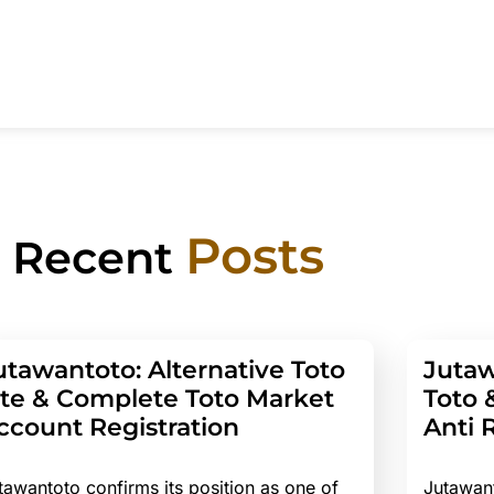
Posts
Recent
utawantoto: Alternative Toto
Jutaw
ite & Complete Toto Market
Toto &
ccount Registration
Anti 
tawantoto confirms its position as one of
Jutawan