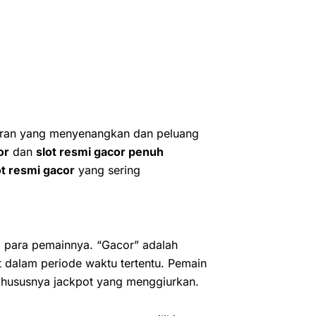
buran yang menyenangkan dan peluang
or
dan
slot resmi gacor penuh
ot resmi gacor
yang sering
 para pemainnya. “Gacor” adalah
t dalam periode waktu tertentu. Pemain
khususnya jackpot yang menggiurkan.