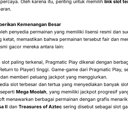
ipercaya. Oleh karena itu, penting untuk memilih
link slot t
paran.
mberikan Kemenangan Besar
leh penyedia permainan yang memiliki lisensi resmi dan sud
ng ketat, memastikan bahwa permainan tersebut fair dan m
smi gacor mereka antara lain:
lot paling terkenal, Pragmatic Play dikenal dengan berbag
turn to Player) tinggi. Game-game dari Pragmatic Play, s
r dan memberi peluang jackpot yang menggiurkan.
edia slot terbesar dan tertua yang menyediakan banyak sl
 seperti
Mega Moolah
, yang memiliki jackpot progresif yan
oft menawarkan berbagai permainan dengan grafis menarik d
a II
dan
Treasures of Aztec
sering disebut sebagai slot g