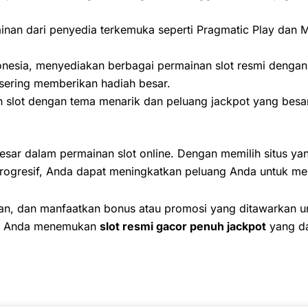
inan dari penyedia terkemuka seperti Pragmatic Play dan 
ndonesia, menyediakan berbagai permainan slot resmi dengan
 sering memberikan hadiah besar.
 slot dengan tema menarik dan peluang jackpot yang besar
sar dalam permainan slot online. Dengan memilih situs yan
rogresif, Anda dapat meningkatkan peluang Anda untuk me
ainan, dan manfaatkan bonus atau promosi yang ditawarkan
ntu Anda menemukan
slot resmi gacor penuh jackpot
yang d