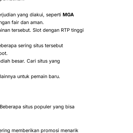
erjudian yang diakui, seperti
MGA
ngan fair dan aman.
nan tersebut. Slot dengan RTP tinggi
erapa sering situs tersebut
pot.
diah besar. Cari situs yang
lainnya untuk pemain baru.
Beberapa situs populer yang bisa
 sering memberikan promosi menarik