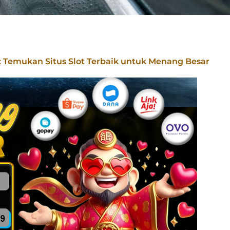
t: Temukan Situs Slot Terbaik untuk Menang Besar