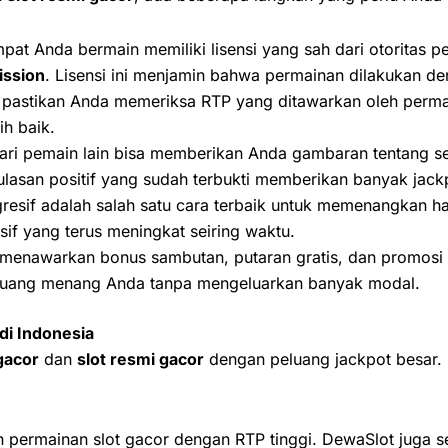
empat Anda bermain memiliki lisensi yang sah dari otoritas p
ssion
. Lisensi ini menjamin bahwa permainan dilakukan de
 pastikan Anda memeriksa RTP yang ditawarkan oleh permai
ih baik.
ri pemain lain bisa memberikan Anda gambaran tentang seb
lasan positif yang sudah terbukti memberikan banyak jack
resif adalah salah satu cara terbaik untuk memenangkan ha
if yang terus meningkat seiring waktu.
t menawarkan bonus sambutan, putaran gratis, dan promosi 
luang menang Anda tanpa mengeluarkan banyak modal.
di Indonesia
rgacor
dan
slot resmi gacor
dengan peluang jackpot besar. 
an permainan slot gacor dengan RTP tinggi. DewaSlot juga