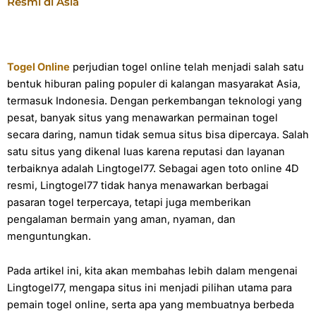
Resmi di Asia
Togel Online
perjudian togel online telah menjadi salah satu
bentuk hiburan paling populer di kalangan masyarakat Asia,
termasuk Indonesia. Dengan perkembangan teknologi yang
pesat, banyak situs yang menawarkan permainan togel
secara daring, namun tidak semua situs bisa dipercaya. Salah
satu situs yang dikenal luas karena reputasi dan layanan
terbaiknya adalah Lingtogel77. Sebagai agen toto online 4D
resmi, Lingtogel77 tidak hanya menawarkan berbagai
pasaran togel terpercaya, tetapi juga memberikan
pengalaman bermain yang aman, nyaman, dan
menguntungkan.
Pada artikel ini, kita akan membahas lebih dalam mengenai
Lingtogel77, mengapa situs ini menjadi pilihan utama para
pemain togel online, serta apa yang membuatnya berbeda