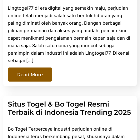
Lingtogel77 di era digital yang semakin maju, perjudian
online telah menjadi salah satu bentuk hiburan yang
paling diminati oleh banyak orang. Dengan berbagai
pilihan permainan dan akses yang mudah, pemain kini
dapat menikmati pengalaman bermain kapan saja dan di
mana saja. Salah satu nama yang muncul sebagai
pemimpin dalam industri ini adalah Lingtogel77. Dikenal
sebagai […]
Read More
Situs Togel & Bo Togel Resmi
Terbaik di Indonesia Trending 2025
Bo Togel Terpercaya Industri perjudian online di
Indonesia terus berkembang pesat, khususnya dalam