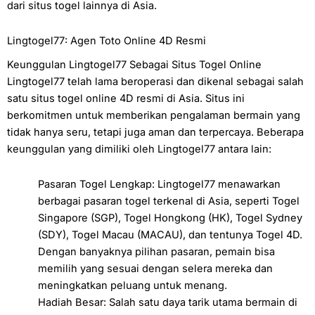
dari situs togel lainnya di Asia.
Lingtogel77: Agen Toto Online 4D Resmi
Keunggulan Lingtogel77 Sebagai Situs Togel Online
Lingtogel77 telah lama beroperasi dan dikenal sebagai salah
satu situs togel online 4D resmi di Asia. Situs ini
berkomitmen untuk memberikan pengalaman bermain yang
tidak hanya seru, tetapi juga aman dan terpercaya. Beberapa
keunggulan yang dimiliki oleh Lingtogel77 antara lain:
Pasaran Togel Lengkap: Lingtogel77 menawarkan
berbagai pasaran togel terkenal di Asia, seperti Togel
Singapore (SGP), Togel Hongkong (HK), Togel Sydney
(SDY), Togel Macau (MACAU), dan tentunya Togel 4D.
Dengan banyaknya pilihan pasaran, pemain bisa
memilih yang sesuai dengan selera mereka dan
meningkatkan peluang untuk menang.
Hadiah Besar: Salah satu daya tarik utama bermain di