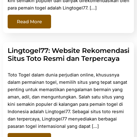
kini semakin populer dan banyak direkomendasikan oleh
para pemain togel adalah Lingtogel77. […]
Read More
Lingtogel77: Website Rekomendasi
Situs Toto Resmi dan Terpercaya
Toto Togel dalam dunia perjudian online, khususnya
dalam permainan togel, memilih situs yang tepat sangat
penting untuk memastikan pengalaman bermain yang
aman, adil, dan menguntungkan. Salah satu situs yang
kini semakin populer di kalangan para pemain togel di
Indonesia adalah Lingtogel77. Sebagai situs toto resmi
dan terpercaya, Lingtogel77 menyediakan berbagai
pasaran togel internasional yang dapat […]