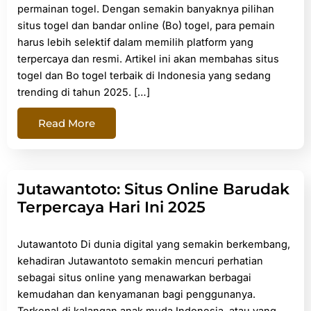
permainan togel. Dengan semakin banyaknya pilihan
situs togel dan bandar online (Bo) togel, para pemain
harus lebih selektif dalam memilih platform yang
terpercaya dan resmi. Artikel ini akan membahas situs
togel dan Bo togel terbaik di Indonesia yang sedang
trending di tahun 2025. […]
Read More
Jutawantoto: Situs Online Barudak
Terpercaya Hari Ini 2025
Jutawantoto Di dunia digital yang semakin berkembang,
kehadiran Jutawantoto semakin mencuri perhatian
sebagai situs online yang menawarkan berbagai
kemudahan dan kenyamanan bagi penggunanya.