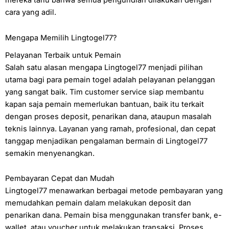
mereka tahu bahwa semua pengundian dilakukan dengan
cara yang adil.
Mengapa Memilih Lingtogel77?
Pelayanan Terbaik untuk Pemain
Salah satu alasan mengapa Lingtogel77 menjadi pilihan
utama bagi para pemain togel adalah pelayanan pelanggan
yang sangat baik. Tim customer service siap membantu
kapan saja pemain memerlukan bantuan, baik itu terkait
dengan proses deposit, penarikan dana, ataupun masalah
teknis lainnya. Layanan yang ramah, profesional, dan cepat
tanggap menjadikan pengalaman bermain di Lingtogel77
semakin menyenangkan.
Pembayaran Cepat dan Mudah
Lingtogel77 menawarkan berbagai metode pembayaran yang
memudahkan pemain dalam melakukan deposit dan
penarikan dana. Pemain bisa menggunakan transfer bank, e-
wallet, atau voucher untuk melakukan transaksi. Proses