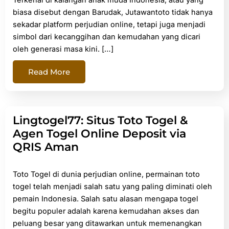
Terkenal di kalangan anak muda Indonesia, atau yang
biasa disebut dengan Barudak, Jutawantoto tidak hanya
sekadar platform perjudian online, tetapi juga menjadi
simbol dari kecanggihan dan kemudahan yang dicari
oleh generasi masa kini. […]
Read More
Lingtogel77: Situs Toto Togel &
Agen Togel Online Deposit via
QRIS Aman
Toto Togel di dunia perjudian online, permainan toto
togel telah menjadi salah satu yang paling diminati oleh
pemain Indonesia. Salah satu alasan mengapa togel
begitu populer adalah karena kemudahan akses dan
peluang besar yang ditawarkan untuk memenangkan