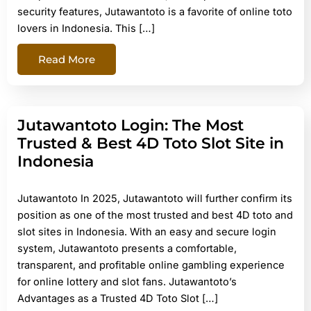
security features, Jutawantoto is a favorite of online toto
lovers in Indonesia. This […]
Read More
Jutawantoto Login: The Most
Trusted & Best 4D Toto Slot Site in
Indonesia
Jutawantoto In 2025, Jutawantoto will further confirm its
position as one of the most trusted and best 4D toto and
slot sites in Indonesia. With an easy and secure login
system, Jutawantoto presents a comfortable,
transparent, and profitable online gambling experience
for online lottery and slot fans. Jutawantoto’s
Advantages as a Trusted 4D Toto Slot […]