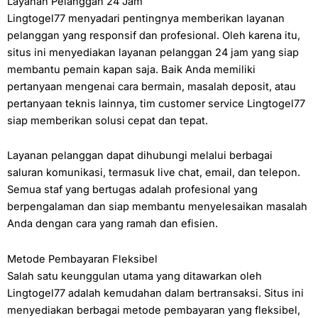
Layanan Pelanggan 24 Jam
Lingtogel77 menyadari pentingnya memberikan layanan
pelanggan yang responsif dan profesional. Oleh karena itu,
situs ini menyediakan layanan pelanggan 24 jam yang siap
membantu pemain kapan saja. Baik Anda memiliki
pertanyaan mengenai cara bermain, masalah deposit, atau
pertanyaan teknis lainnya, tim customer service Lingtogel77
siap memberikan solusi cepat dan tepat.
Layanan pelanggan dapat dihubungi melalui berbagai
saluran komunikasi, termasuk live chat, email, dan telepon.
Semua staf yang bertugas adalah profesional yang
berpengalaman dan siap membantu menyelesaikan masalah
Anda dengan cara yang ramah dan efisien.
Metode Pembayaran Fleksibel
Salah satu keunggulan utama yang ditawarkan oleh
Lingtogel77 adalah kemudahan dalam bertransaksi. Situs ini
menyediakan berbagai metode pembayaran yang fleksibel,