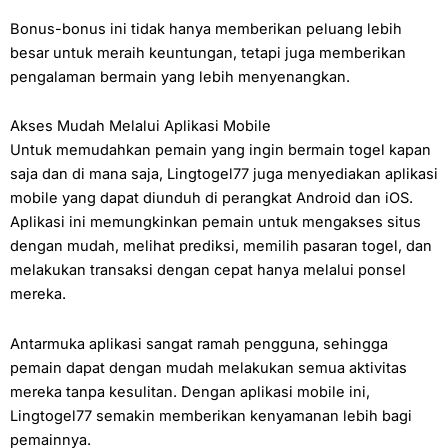
Bonus-bonus ini tidak hanya memberikan peluang lebih
besar untuk meraih keuntungan, tetapi juga memberikan
pengalaman bermain yang lebih menyenangkan.
Akses Mudah Melalui Aplikasi Mobile
Untuk memudahkan pemain yang ingin bermain togel kapan
saja dan di mana saja, Lingtogel77 juga menyediakan aplikasi
mobile yang dapat diunduh di perangkat Android dan iOS.
Aplikasi ini memungkinkan pemain untuk mengakses situs
dengan mudah, melihat prediksi, memilih pasaran togel, dan
melakukan transaksi dengan cepat hanya melalui ponsel
mereka.
Antarmuka aplikasi sangat ramah pengguna, sehingga
pemain dapat dengan mudah melakukan semua aktivitas
mereka tanpa kesulitan. Dengan aplikasi mobile ini,
Lingtogel77 semakin memberikan kenyamanan lebih bagi
pemainnya.