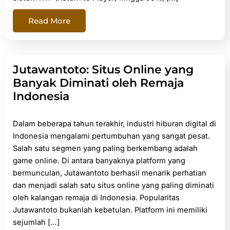
Read More
Jutawantoto: Situs Online yang
Banyak Diminati oleh Remaja
Indonesia
Dalam beberapa tahun terakhir, industri hiburan digital di
Indonesia mengalami pertumbuhan yang sangat pesat.
Salah satu segmen yang paling berkembang adalah
game online. Di antara banyaknya platform yang
bermunculan, Jutawantoto berhasil menarik perhatian
dan menjadi salah satu situs online yang paling diminati
oleh kalangan remaja di Indonesia. Popularitas
Jutawantoto bukanlah kebetulan. Platform ini memiliki
sejumlah […]