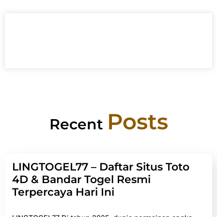
Posts
Recent
LINGTOGEL77 – Daftar Situs Toto
4D & Bandar Togel Resmi
Terpercaya Hari Ini