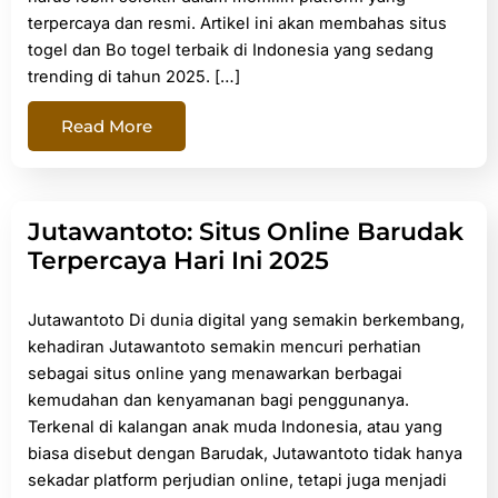
terpercaya dan resmi. Artikel ini akan membahas situs
togel dan Bo togel terbaik di Indonesia yang sedang
trending di tahun 2025. […]
Read More
Jutawantoto: Situs Online Barudak
Terpercaya Hari Ini 2025
Jutawantoto Di dunia digital yang semakin berkembang,
kehadiran Jutawantoto semakin mencuri perhatian
sebagai situs online yang menawarkan berbagai
kemudahan dan kenyamanan bagi penggunanya.
Terkenal di kalangan anak muda Indonesia, atau yang
biasa disebut dengan Barudak, Jutawantoto tidak hanya
sekadar platform perjudian online, tetapi juga menjadi