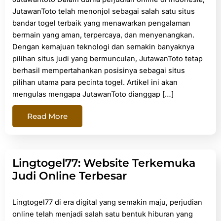
JutawanToto telah menonjol sebagai salah satu situs
bandar togel terbaik yang menawarkan pengalaman
bermain yang aman, terpercaya, dan menyenangkan.
Dengan kemajuan teknologi dan semakin banyaknya
pilihan situs judi yang bermunculan, JutawanToto tetap
berhasil mempertahankan posisinya sebagai situs
pilihan utama para pecinta togel. Artikel ini akan
mengulas mengapa JutawanToto dianggap […]
Read More
Lingtogel77: Website Terkemuka
Judi Online Terbesar
Lingtogel77 di era digital yang semakin maju, perjudian
online telah menjadi salah satu bentuk hiburan yang