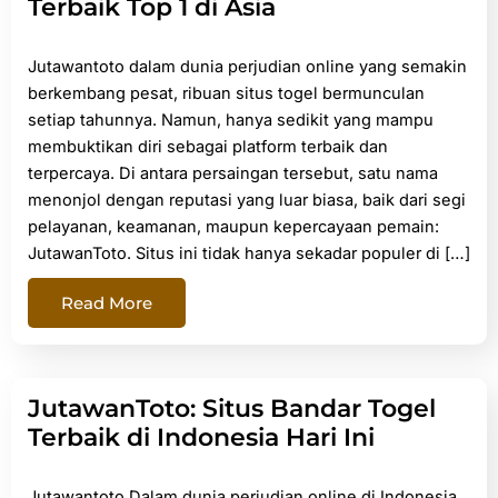
Terbaik Top 1 di Asia
Jutawantoto dalam dunia perjudian online yang semakin
berkembang pesat, ribuan situs togel bermunculan
setiap tahunnya. Namun, hanya sedikit yang mampu
membuktikan diri sebagai platform terbaik dan
terpercaya. Di antara persaingan tersebut, satu nama
menonjol dengan reputasi yang luar biasa, baik dari segi
pelayanan, keamanan, maupun kepercayaan pemain:
JutawanToto. Situs ini tidak hanya sekadar populer di […]
Read More
JutawanToto: Situs Bandar Togel
Terbaik di Indonesia Hari Ini
Jutawantoto Dalam dunia perjudian online di Indonesia,