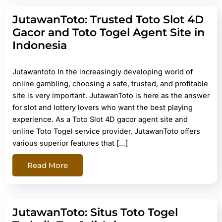
JutawanToto: Trusted Toto Slot 4D
Gacor and Toto Togel Agent Site in
Indonesia
Jutawantoto In the increasingly developing world of
online gambling, choosing a safe, trusted, and profitable
site is very important. JutawanToto is here as the answer
for slot and lottery lovers who want the best playing
experience. As a Toto Slot 4D gacor agent site and
online Toto Togel service provider, JutawanToto offers
various superior features that […]
Read More
JutawanToto: Situs Toto Togel